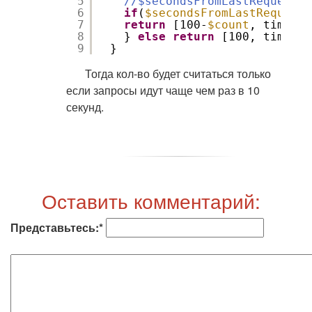
5
//$secondsFromLastRequest -
6
if
(
$secondsFromLastRequest
7
return
[100-
$count
, time()]
8
} 
else
return
[100, time()]
9
}
Тогда кол-во будет считаться только
если запросы идут чаще чем раз в 10
секунд.
Оставить комментарий:
Представьтесь:*