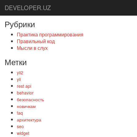
DEVELOPER.UZ
Рубрики
Практика программирования
Правильный код
Мысли в слух
Метки
yii2
yii
rest api
behavior
безопасность
новичкам
faq
архитектура
seo
widget