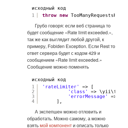
исходный код
1
throw
new
TooManyRequestsHttpE
Грубо говоря: если веб страница то
будет сообщение «Rate limit exceeded.»,
так же как выглядит любой другой, к
примеру, Fobiden Exception. Если Rest то
ответ сервера будет с кодом 429 и
сообщением «Rate limit exceeded.»
Сообщение можно поменять
исходный код
1
'rateLimiter'
=> [
2
'class'
=> \yii\filte
3
'errorMessage'
=> 
'Вс
4
],
А экспепшен можно отловить и
обработать. Можно самому, а можно
взять
мой компонент
и описать только