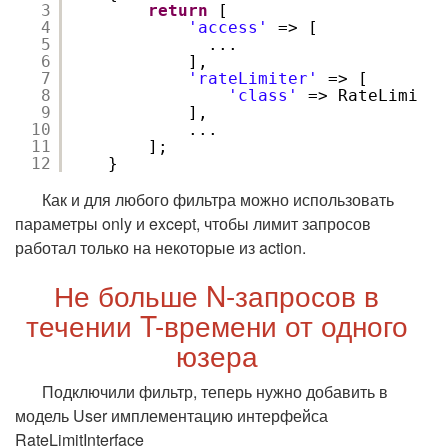
3
return
[
4
'access'
=> [
5
...
6
],
7
'rateLimiter'
=> [
8
'class'
=> RateLimiter
9
],
10
...
11
];
12
}
Как и для любого фильтра можно использовать
параметры only и except, чтобы лимит запросов
работал только на некоторые из action.
Не больше N-запросов в
течении T-времени от одного
юзера
Подключили фильтр, теперь нужно добавить в
модель User имплементацию интерфейса
RateLimitInterface