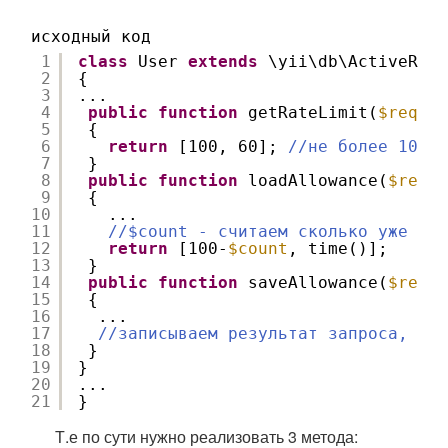
исходный код
1
class
User 
extends
\yii\db\ActiveReco
2
{
3
...
4
public
function
getRateLimit(
$reques
5
{
6
return
[100, 60]; 
//не более 100 з
7
}
8
public
function
loadAllowance(
$reque
9
{
10
...
11
//$count - считаем сколько уже зап
12
return
[100-
$count
, time()];
13
}
14
public
function
saveAllowance(
$reque
15
{
16
...
17
//записываем результат запроса, нап
18
}
19
}
20
...
21
}
Т.е по сути нужно реализовать 3 метода: