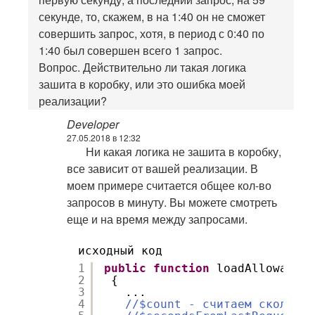
секунде, то, скажем, в на 1:40 он не сможет
совершить запрос, хотя, в период с 0:40 по
1:40 был совершен всего 1 запрос.
Вопрос. Действительно ли такая логика
зашита в коробку, или это ошибка моей
реализации?
Developer
27.05.2018 в 12:32
Ни какая логика не зашита в коробку,
все зависит от вашей реализации. В
моем примере считается общее кол-во
запросов в минуту. Вы можете смотреть
еще и на время между запросами.
исходный код
1
public
function
loadAllowance(
2
{
3
...
4
//$count - считаем сколько 