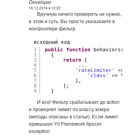
Developer
16.12.2016 в 12:22
Вручную ничего проверять не нужно,
в этом и суть. Вы просто указываете в
контроллере фильтр
исходный код
1
public
function
behaviors()
2
{
3
return
[
4
...
5
'rateLimiter'
=> [
6
'class'
=> \yii\
7
],
8
];
9
}
И все! Фильтр срабатывает до action
и проверяет лимит по классу юзера
(методы описаны в статье). Если лимит
привышен Yii Framework бросит
exception