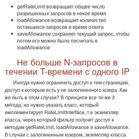
getRateLimit возвращает общее число
разрешенных запросов в некое время
loadAllowance возвращает количество
оставшихся запросов и время ответа
saveAllowance сохраняет текущий запрос, чтобы
потом его можно было посчитать в
loadAllowance
Не больше N-запросов в
течении T-времени с одного IP
Иногда нужно ограничить доступ к тем страницам,
доступ к которым есть у не залогиненного юзера. Как
же быть в этом случаи? В принципе все те-же 3
метода, но нужно указать класс, который
имплементирует RateLimitInterface, т.е экземпляр
класса, через который фильтр получит доступ к
методам getRateLimit, loadAllowance и saveAllowance.
В случаи с залогиненным юзером, экземпляр класса