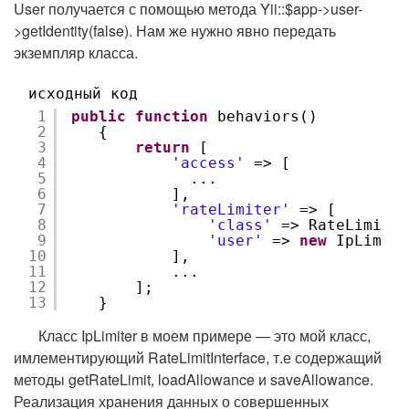
User получается с помощью метода Yii::$app->user-
>getIdentity(false). Нам же нужно явно передать
экземпляр класса.
исходный код
1
public
function
behaviors()
2
{
3
return
[
4
'access'
=> [
5
...
6
],
7
'rateLimiter'
=> [
8
'class'
=> RateLimiter
9
'user'
=> 
new
IpLimite
10
],
11
...
12
];
13
}
Класс IpLimiter в моем примере — это мой класс,
имлементирующий RateLimitInterface, т.е содержащий
методы getRateLimit, loadAllowance и saveAllowance.
Реализация хранения данных о совершенных