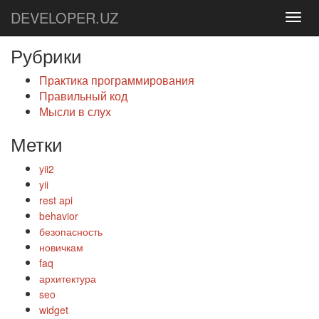
DEVELOPER.UZ
Рубрики
Практика программирования
Правильный код
Мысли в слух
Метки
yii2
yii
rest api
behavior
безопасность
новичкам
faq
архитектура
seo
widget