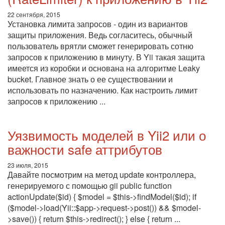
22 сентября, 2015
Установка лимита запросов - один из вариантов
защиты приложения. Ведь согласитесь, обычный
пользователь врятли сможет генерировать сотню
запросов к приложению в минуту. В Yii такая защита
имеется из коробки и основана на алгоритме Leaky
bucket. Главное знать о ее существовании и
использовать по назначению. Как настроить лимит
запросов к приложению ...
Уязвимость моделей в Yii2 или о
важности safe аттрибутов
23 июля, 2015
Давайте посмотрим на метод update контроллера,
генерируемого с помощью gii public function
actionUpdate($id) { $model = $this->findModel($id); if
($model->load(Yii::$app->request->post()) && $model-
>save()) { return $this->redirect(); } else { return ...