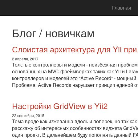
Главная
Блог / новичкам
Слоистая архитектура для Yii пр
2 апреля, 2017
Толстые контроллеры и модели - неизбежная проблема
основанных на MVC-фреймворках таких как Yii и Lara
контроллеров и моделей это “Active Record” - мощны
Проблема: Active Records нарушает принцип единой отв
Настройки GridView в Yii2
22 сентября, 2015
Тема вроде как изжеванна вдоль и поперек, но так ка
расскажу об интересных особенностях виджета GridVie
один проект. В дальнейшем буду пополнять данный FA