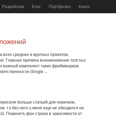
Разработки
Блог
Портфолио
Книги
иложений
 всех средних и крупных проектов,
vel. Главная причина возникновения толстых
й и важный компонент таких фреймворков.
етственности (Single ...
к просили больше статьей для новичков,
w, т.к без него у меня еще не обходился ни
Q. Поменять фон строки в зависимости от