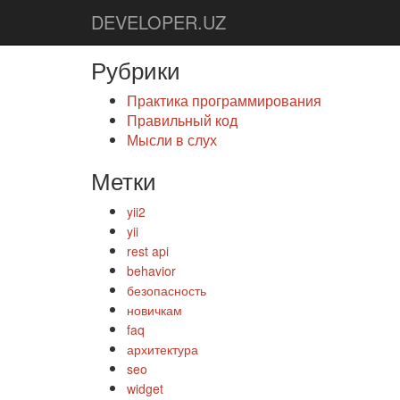
DEVELOPER.UZ
Рубрики
Практика программирования
Правильный код
Мысли в слух
Метки
yii2
yii
rest api
behavior
безопасность
новичкам
faq
архитектура
seo
widget