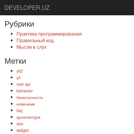
DEVELOPER.UZ
Рубрики
Практика программирования
Правильный код
Мысли в слух
Метки
yii2
yii
rest api
behavior
безопасность
новичкам
faq
архитектура
seo
widget