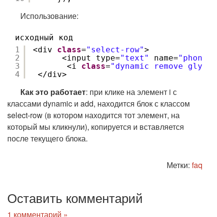
Использование:
исходный код
1
<div 
class
=
"select-row"
>
2
<input type=
"text"
name=
"phone[]
3
<i 
class
=
"dynamic remove glyphi
4
</div>
Как это работает
: при клике на элемент i с
классами dynamic и add, находится блок с классом
select-row (в котором находится тот элемент, на
который мы кликнули), копируется и вставляется
после текущего блока.
Метки:
faq
Оставить комментарий
1 комментарий »