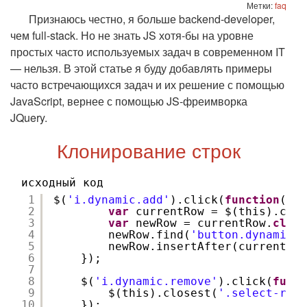
Метки:
faq
Признаюсь честно, я больше backend-developer,
чем full-stack. Но не знать JS хотя-бы на уровне
простых часто используемых задач в современном IT
— нельзя. В этой статье я буду добавлять примеры
часто встречающихся задач и их решение с помощью
JavaScript, вернее с помощью JS-фреимворка
JQuery.
Клонирование строк
исходный код
1
$(
'i.dynamic.add'
).click(
function
(){
2
var
currentRow = $(this).clos
3
var
newRow = currentRow.
clone
4
newRow.find(
'button.dynamic.r
5
newRow.insertAfter(currentRow
6
});
7
8
$(
'i.dynamic.remove'
).click(
funct
9
$(this).closest(
'.select-row'
10
});