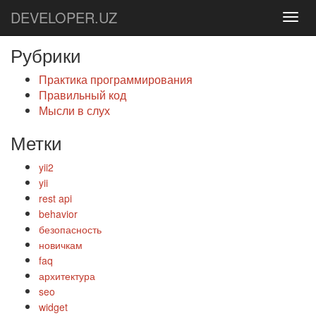
DEVELOPER.UZ
Рубрики
Практика программирования
Правильный код
Мысли в слух
Метки
yii2
yii
rest api
behavior
безопасность
новичкам
faq
архитектура
seo
widget